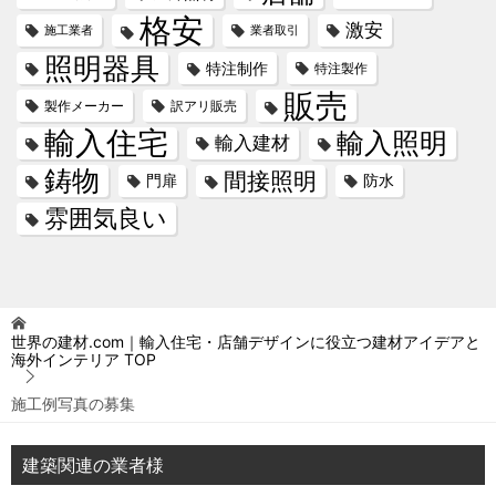
格安
激安
施工業者
業者取引
照明器具
特注制作
特注製作
販売
製作メーカー
訳アリ販売
輸入住宅
輸入照明
輸入建材
鋳物
間接照明
門扉
防水
雰囲気良い
世界の建材.com｜輸入住宅・店舗デザインに役立つ建材アイデアと
海外インテリア
TOP
施工例写真の募集
建築関連の業者様