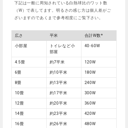
下記は一般に周知されている白熱球比のワット数
（W）で表してます。明るさの感じ方は個人差がご
ざいますのであくまで参考程度にご覧下さい。
広さ
平米
合計W数*
小部屋
トイレなど小
40-60W
部屋
4.5畳
約7平米
120W
6畳
約10平米
180W
8畳
約13平米
240W
10畳
約17平米
300W
12畳
約20平米
360W
14畳
約23平米
420W
16畳
約26平米
480W