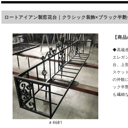
ロートアイアン製窓花台｜クラシック装飾×ブラック半艶
【商品
◆高級
エレガ
台。上
スケッ
の外観
ック半
も繊細
＃4681