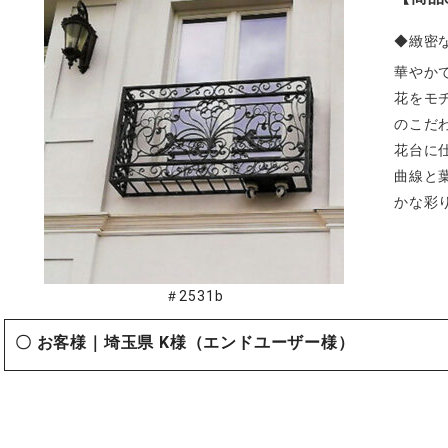
◆緻密
華やか
花をモ
のこだ
花台に
曲線と
かな彩
＃2531b
〇 お客様｜
埼玉県 K様（エンドユーザー様）