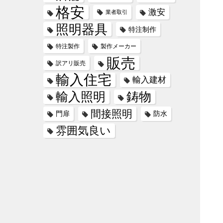
格安
激安
業者取引
照明器具
特注制作
特注製作
製作メーカー
販売
訳アリ販売
輸入住宅
輸入建材
輸入照明
鋳物
間接照明
門扉
防水
雰囲気良い