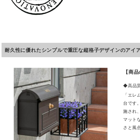
耐久性に優れたシンプルで重圧な縦格子デザインのアイ
【商品
◆高品
「エレ
台です
施され
マット
さと風