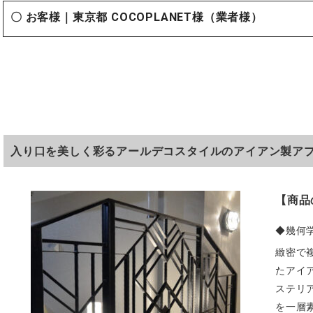
〇 お客様｜東京都 COCOPLANET様（業者様）
入り口を美しく彩るアールデコスタイルのアイアン製ア
【商品
◆幾何
緻密で
たアイ
ステリ
を一層