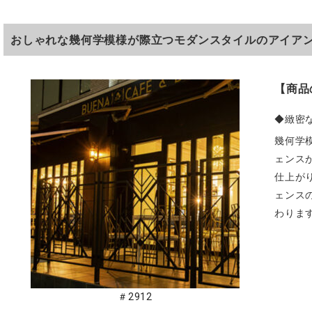
おしゃれな幾何学模様が際立つモダンスタイルのアイア
【商品
◆緻密
幾何学
ェンス
仕上が
ェンス
わりま
＃2912