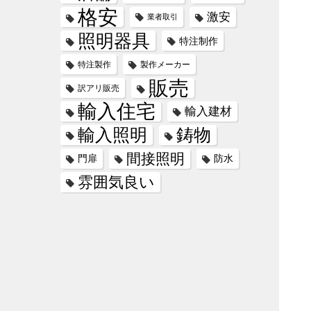
格安
激安
業者取引
照明器具
特注制作
特注製作
製作メーカー
販売
訳アリ販売
輸入住宅
輸入建材
輸入照明
鋳物
間接照明
門扉
防水
雰囲気良い