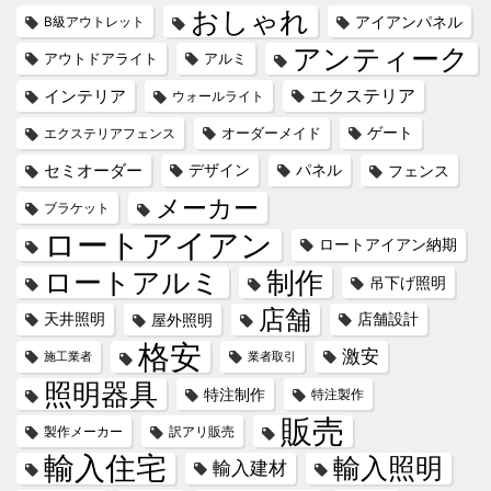
おしゃれ
アイアンパネル
B級アウトレット
アンティーク
アウトドアライト
アルミ
エクステリア
インテリア
ウォールライト
オーダーメイド
ゲート
エクステリアフェンス
セミオーダー
デザイン
パネル
フェンス
メーカー
ブラケット
ロートアイアン
ロートアイアン納期
ロートアルミ
制作
吊下げ照明
店舗
天井照明
屋外照明
店舗設計
格安
激安
施工業者
業者取引
照明器具
特注制作
特注製作
販売
製作メーカー
訳アリ販売
輸入住宅
輸入照明
輸入建材